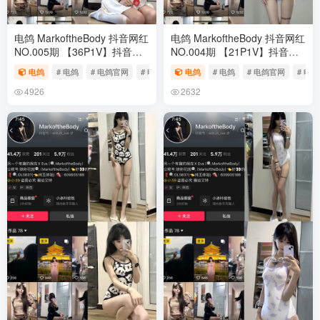
电鸽 MarkoftheBody 抖音网红
电鸽 MarkoftheBody 抖音网红
NO.005期 【36P1V】抖音完
NO.004期 【21P1V】抖音完
整版合集
整版合集
电鸽
# 电鸽
# 电鸽官网
# 电鸽app
电鸽
# 电鸽
# 电鸽官网
# 电鸽
4926
2632