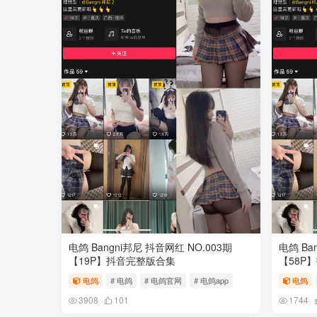
电鸽 Bangni邦尼 抖音网红 NO.003期
电鸽 Ba
【19P】抖音完整版合集
【58P
电鸽
# 电鸽
# 电鸽官网
# 电鸽app
电鸽
3908
101
1744