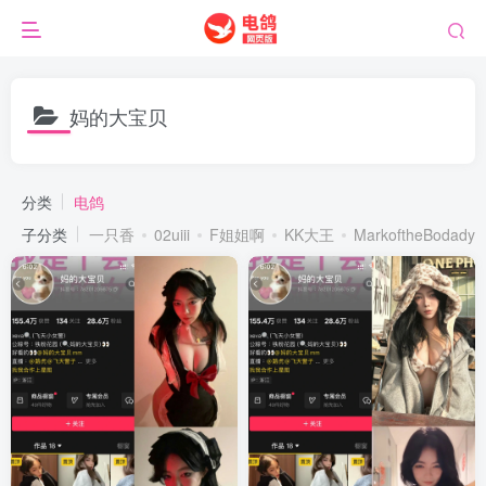
妈的大宝贝
分类
电鸽
子分类
一只香
02uiii
F姐姐啊
KK大王
MarkoftheBodady