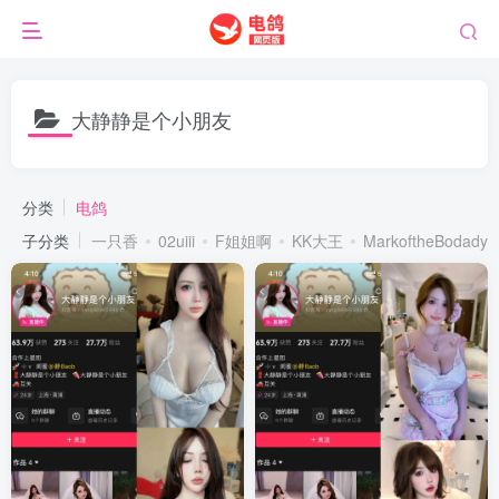
大静静是个小朋友
分类
电鸽
子分类
一只香
02uiii
F姐姐啊
KK大王
MarkoftheBodady