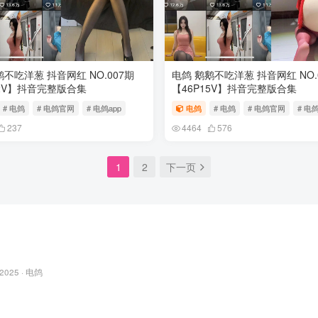
鹅不吃洋葱 抖音网红 NO.007期
电鸽 鹅鹅不吃洋葱 抖音网红 NO.
12V】抖音完整版合集
【46P15V】抖音完整版合集
# 电鸽
# 电鸽官网
# 电鸽app
电鸽
# 电鸽
# 电鸽官网
# 电鸽
237
4464
576
1
2
下一页
 2025 ·
电鸽