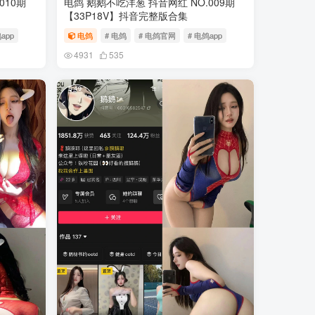
010期
电鸽 鹅鹅不吃洋葱 抖音网红 NO.009期
【33P18V】抖音完整版合集
app
电鸽
# 电鸽
# 电鸽官网
# 电鸽app
4931
535