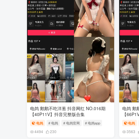
电鸽 鹅鹅不吃洋葱 抖音网红 NO.016期
电鸽 鹅
【40P11V】抖音完整版合集
【66P
电鸽
# 电鸽
# 电鸽官网
# 电鸽app
电鸽
4494
230
3563