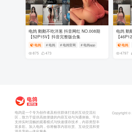
电鸽 鹅鹅不吃洋葱 抖音网红 NO.008期
电鸽 鹅
【52P15V】抖音完整版合集
【46P
电鸽
# 电鸽
# 电鸽官网
# 电鸽app
电鸽
875
473
4797
电鸽是一个专为创作者及粉丝群体打造的互动交流社
Copyright ©
区，致力于提供高效便捷的内容互动与沟通体验。平台
支持实时流畅的观看模式与快速缓存技术，内容类型丰
富多彩。加入电鸽，你将畅享内容欣赏、互动交流和资
源共享的一体化服务。