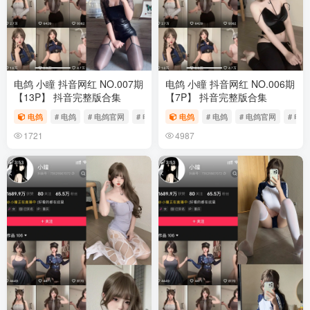
电鸽 小瞳 抖音网红 NO.007期
电鸽 小瞳 抖音网红 NO.006期
【13P】 抖音完整版合集
【7P】 抖音完整版合集
电鸽
# 电鸽
# 电鸽官网
# 电鸽app
电鸽
# 电鸽
# 电鸽官网
# 电鸽
1721
4987