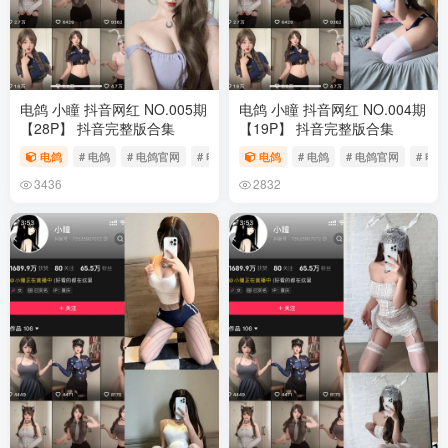
电鸽 小瞳 抖音网红 NO.005期
电鸽 小瞳 抖音网红 NO.004期
【28P】 抖音完整版合集
【19P】 抖音完整版合集
电鸽
# 电鸽
# 电鸽官网
# 电鸽app
电鸽
# 电鸽
# 电鸽官网
# 电鸽
3436
2832