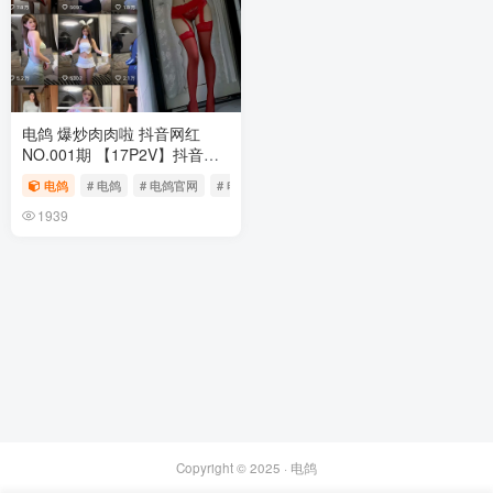
电鸽 爆炒肉肉啦 抖音网红
NO.001期 【17P2V】抖音完
整版合集
电鸽
# 电鸽
# 电鸽官网
# 电鸽app
1939
Copyright © 2025 ·
电鸽