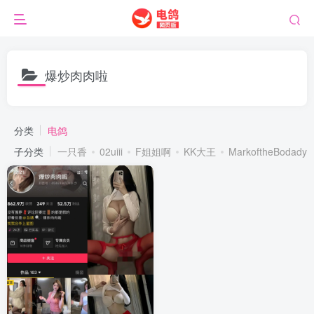
爆炒肉肉啦
分类
电鸽
子分类
一只香
02uiii
F姐姐啊
KK大王
MarkoftheBodady