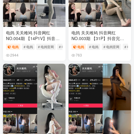
电鸽 关关雎鸠 抖音网红
电鸽 关关雎鸠 抖音网红
NO.004期 【14P1V】抖音完
NO.003期 【31P】抖音完整
整版合集
版合集
电鸽
# 电鸽
# 电鸽官网
# 电鸽app
电鸽
# 电鸽
# 电鸽官网
# 电鸽
2944
763