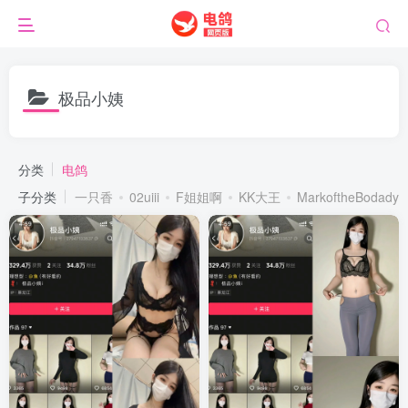
极品小姨
分类
电鸽
子分类
一只香
02uiii
F姐姐啊
KK大王
MarkoftheBodady