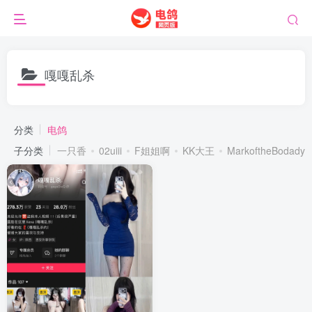
嘎嘎乱杀
分类
电鸽
子分类
一只香
02uiii
F姐姐啊
KK大王
MarkoftheBodady