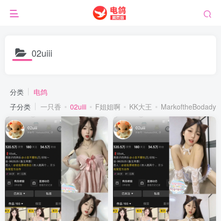
02uiii
分类
电鸽
子分类
一只香
02uiii
F姐姐啊
KK大王
MarkoftheBodady