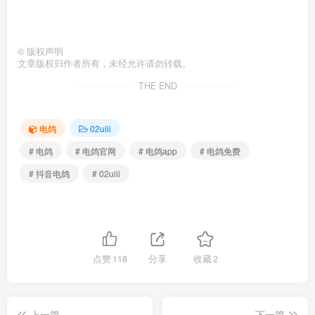
©
版权声明
文章版权归作者所有，未经允许请勿转载。
THE END
电鸽
02uiii
# 电鸽
# 电鸽官网
# 电鸽app
# 电鸽免费
# 抖音电鸽
# 02uiii
点赞
118
分享
收藏
2
上一篇
下一篇