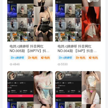
电鸽 c婵婵呀 抖音网红
电鸽 c婵婵呀 抖音网红
NO.005期 【28P7V】抖音
NO.004期 【34P】抖音完
完整版合集
整版合集
c婵婵呀
电鸽
电鸽
# 电鸽
c婵婵呀
# 电鸽官网
电鸽
# 电鸽app
电鸽
# 电
4846
5530