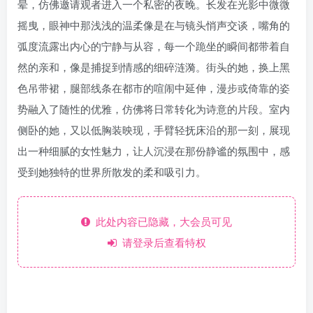
晕，仿佛邀请观者进入一个私密的夜晚。长发在光影中微微
摇曳，眼神中那浅浅的温柔像是在与镜头悄声交谈，嘴角的
弧度流露出内心的宁静与从容，每一个跪坐的瞬间都带着自
然的亲和，像是捕捉到情感的细碎涟漪。街头的她，换上黑
色吊带裙，腿部线条在都市的喧闹中延伸，漫步或倚靠的姿
势融入了随性的优雅，仿佛将日常转化为诗意的片段。室内
侧卧的她，又以低胸装映现，手臂轻抚床沿的那一刻，展现
出一种细腻的女性魅力，让人沉浸在那份静谧的氛围中，感
受到她独特的世界所散发的柔和吸引力。
此处内容已隐藏，大会员可见
请登录后查看特权