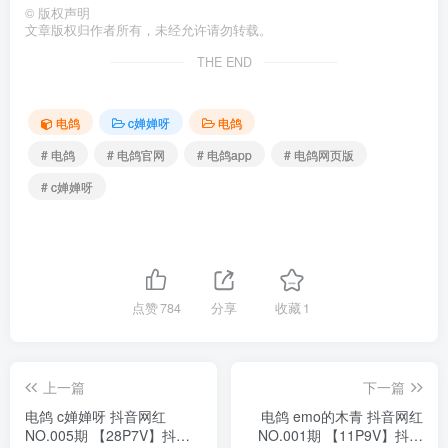
©
版权声明
文章版权归作者所有，未经允许请勿转载。
THE END
电鸽
c婵婵呀
电鸽
# 电鸽
# 电鸽官网
# 电鸽app
# 电鸽网页版
# c婵婵呀
点赞
784
分享
收藏
1
上一篇
下一篇
电鸽 c婵婵呀 抖音网红
电鸽 emo的木青 抖音网红
NO.005期 【28P7V】抖音
NO.001期 【11P9V】抖音