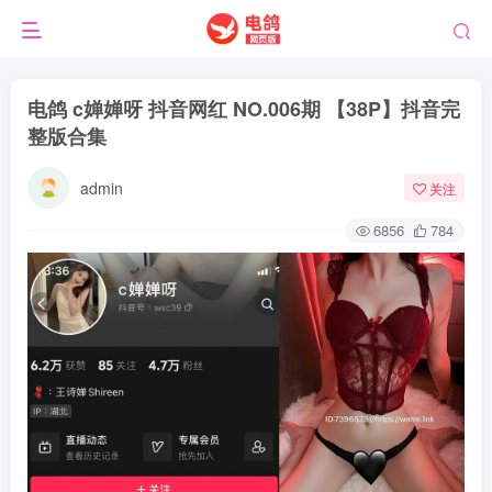
电鸽 c婵婵呀 抖音网红 NO.006期 【38P】抖音完
整版合集
admin
关注
6856
784