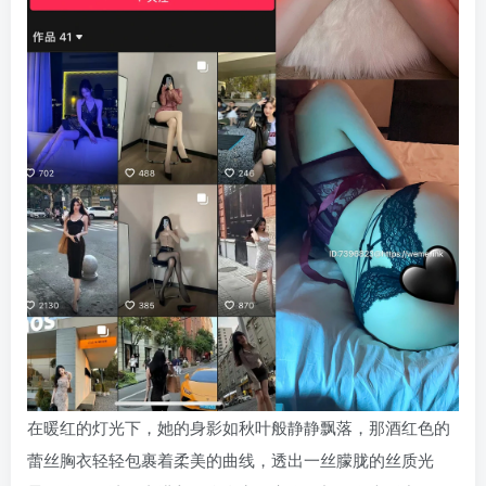
在暖红的灯光下，她的身影如秋叶般静静飘落，那酒红色的
蕾丝胸衣轻轻包裹着柔美的曲线，透出一丝朦胧的丝质光