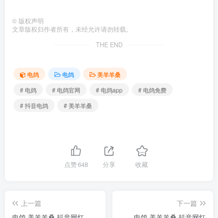
©
版权声明
文章版权归作者所有，未经允许请勿转载。
THE END
电鸽
电鸽
美羊羊桑
# 电鸽
# 电鸽官网
# 电鸽app
# 电鸽免费
# 抖音电鸽
# 美羊羊桑
点赞
648
分享
收藏
上一篇
下一篇
电鸽 美羊羊桑 抖音网红
电鸽 美羊羊桑 抖音网红