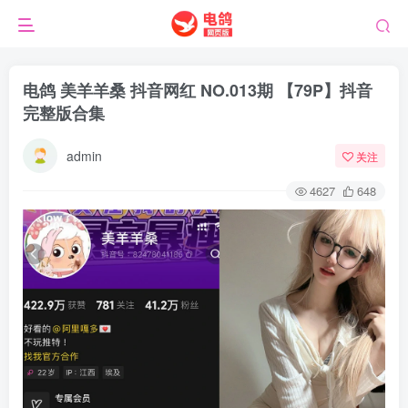
电鸽 美羊羊桑 抖音网红 NO.013期 【79P】抖音
完整版合集
admin
关注
4627
648