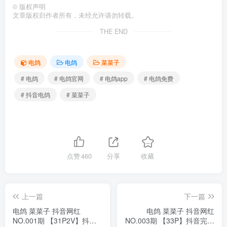
©
版权声明
文章版权归作者所有，未经允许请勿转载。
THE END
电鸽
电鸽
菜菜子
# 电鸽
# 电鸽官网
# 电鸽app
# 电鸽免费
# 抖音电鸽
# 菜菜子
点赞
460
分享
收藏
上一篇
下一篇
电鸽 菜菜子 抖音网红
电鸽 菜菜子 抖音网红
NO.001期 【31P2V】抖音
NO.003期 【33P】抖音完整