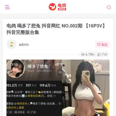
电鸽 喝多了想兔 抖音网红 NO.002期 【16P3V】
抖音完整版合集
admin
关注
4.7W+
715