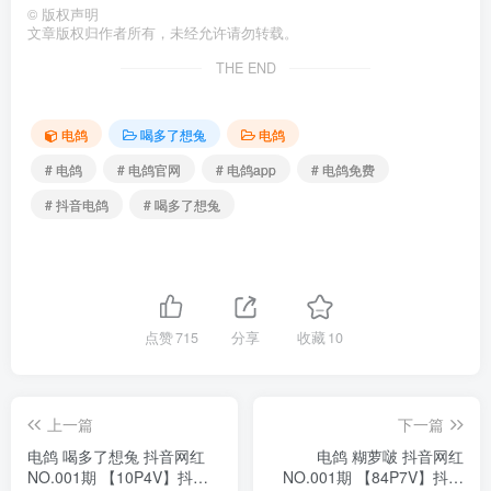
©
版权声明
文章版权归作者所有，未经允许请勿转载。
THE END
电鸽
喝多了想兔
电鸽
# 电鸽
# 电鸽官网
# 电鸽app
# 电鸽免费
# 抖音电鸽
# 喝多了想兔
点赞
715
分享
收藏
10
上一篇
下一篇
电鸽 喝多了想兔 抖音网红
电鸽 糊萝啵 抖音网红
NO.001期 【10P4V】抖音
NO.001期 【84P7V】抖音