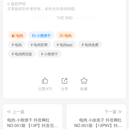
©
版权声明
文章版权归作者所有，未经允许请勿转载。
THE END
电鸽
小熊饼干
电鸽
# 电鸽
# 电鸽官网
# 电鸽app
# 电鸽免费
# 电鸽网页版
# 小熊饼干
点赞
972
分享
收藏
上一篇
下一篇
电鸽 小熊饼干 抖音网红
电鸽 小徐崽子 抖音网红
NO.001期 【13P】抖音完整
NO.001期 【13P9V】抖音