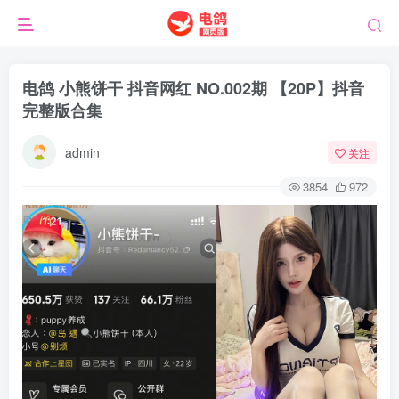
电鸽 小熊饼干 抖音网红 NO.002期 【20P】抖音
完整版合集
admin
关注
3854
972