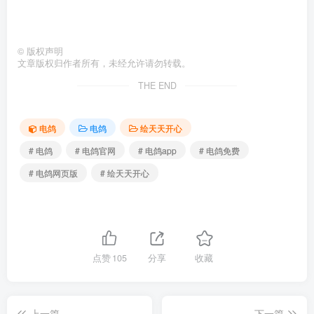
©
版权声明
文章版权归作者所有，未经允许请勿转载。
THE END
电鸽
电鸽
绘天天开心
# 电鸽
# 电鸽官网
# 电鸽app
# 电鸽免费
# 电鸽网页版
# 绘天天开心
点赞
105
分享
收藏
上一篇
下一篇