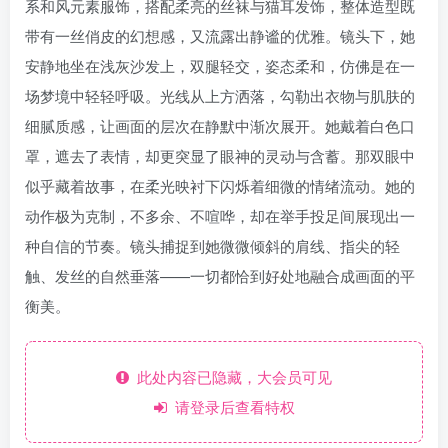
系和风元素服饰，搭配柔亮的丝袜与猫耳发饰，整体造型既
带有一丝俏皮的幻想感，又流露出静谧的优雅。镜头下，她
安静地坐在浅灰沙发上，双腿轻交，姿态柔和，仿佛是在一
场梦境中轻轻呼吸。光线从上方洒落，勾勒出衣物与肌肤的
细腻质感，让画面的层次在静默中渐次展开。她戴着白色口
罩，遮去了表情，却更突显了眼神的灵动与含蓄。那双眼中
似乎藏着故事，在柔光映衬下闪烁着细微的情绪流动。她的
动作极为克制，不多余、不喧哗，却在举手投足间展现出一
种自信的节奏。镜头捕捉到她微微倾斜的肩线、指尖的轻
触、发丝的自然垂落——一切都恰到好处地融合成画面的平
衡美。
此处内容已隐藏，大会员可见
请登录后查看特权