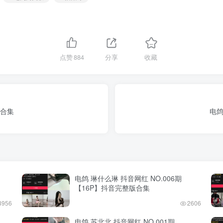
点赞
884
分享
收藏
版合集
电鸽
电鸽 琳什么琳 抖音网红 NO.006期
【16P】抖音完整版合集
3956
2606
电鸽 苏北北 抖音网红 NO.001期