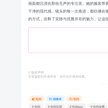
画面都沉浸在那份无声的专注里。她的服装带
干净的现代感。镜头的每一次推进，都仿佛在
的方式，诠释了安静与优雅并存的魅力，让这
©
版权声明
文章版权归作者所有，未经允许请勿转载。
电鸽
猫佩奇
电鸽
# 电鸽
# 电鸽官网
# 电鸽app
# 电鸽免费