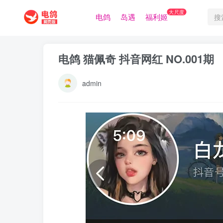
大尺度
电鸽
岛遇
福利姬
电鸽 猫佩奇 抖音网红 NO.001期
admin