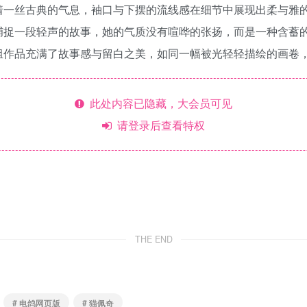
着一丝古典的气息，袖口与下摆的流线感在细节中展现出柔与雅
捕捉一段轻声的故事，她的气质没有喧哗的张扬，而是一种含蓄
组作品充满了故事感与留白之美，如同一幅被光轻轻描绘的画卷
此处内容已隐藏，大会员可见
请登录后查看特权
THE END
# 电鸽网页版
# 猫佩奇