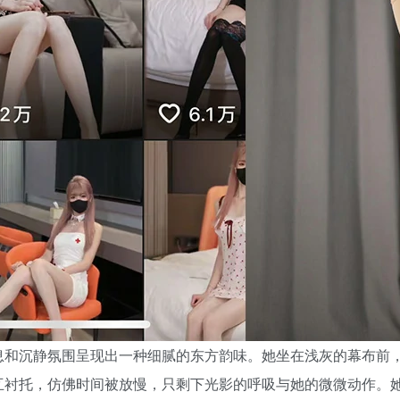
息和沉静氛围呈现出一种细腻的东方韵味。她坐在浅灰的幕布前
互衬托，仿佛时间被放慢，只剩下光影的呼吸与她的微微动作。