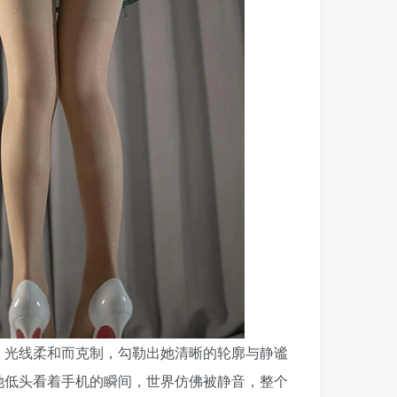
，光线柔和而克制，勾勒出她清晰的轮廓与静谧
她低头看着手机的瞬间，世界仿佛被静音，整个