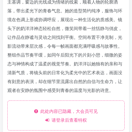
主基调，窗边的光线成为情绪的线索，顺着人物的轮廓洒
落，带出柔光下的青春气息。她的造型简约纯净，服饰与环
境在色调上形成协调呼应，展现出一种生活化的质感美。镜
头下的奶洋洋神态轻松自然，微笑间带着一丝恬静与俏皮，
让作品在静谧与灵动之间找到平衡。空间布置干净克制，光
影流动带来层次感，令每一帧画面都充满呼吸感与故事性。
整组作品节奏平缓，如同午后阳光下的片刻小憩，细微的姿
态与神情构成了温柔的视觉节奏。奶洋洋以她独有的亲和与
清新气质，将镜头前的日常化为柔光中的艺术表达，画面没
有刻意的表演，却在细节里流露出自然的自信与生命力，让
观者在安静的氛围中感受到青春的温度与光影的诗意。
此处内容已隐藏，大会员可见
请登录后查看特权