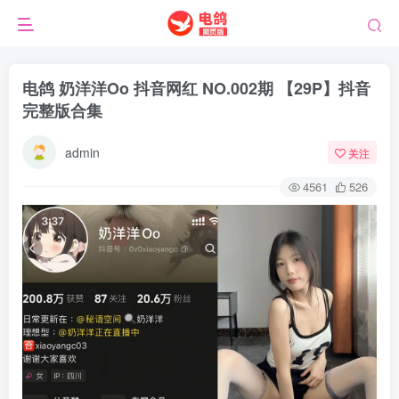
电鸽 奶洋洋Oo 抖音网红 NO.002期 【29P】抖音
完整版合集
admin
关注
4561
526