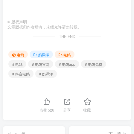
©
版权声明
文章版权归作者所有，未经允许请勿转载。
THE END
电鸽
奶洋洋
电鸽
# 电鸽
# 电鸽官网
# 电鸽app
# 电鸽免费
# 抖音电鸽
# 奶洋洋
点赞
526
分享
收藏
上一篇
下一篇