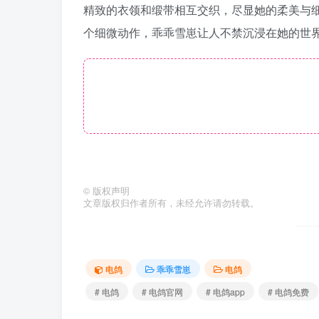
精致的衣领和缎带相互交织，尽显她的柔美与
个细微动作，乖乖雪崽让人不禁沉浸在她的世
©
版权声明
文章版权归作者所有，未经允许请勿转载。
电鸽
乖乖雪崽
电鸽
# 电鸽
# 电鸽官网
# 电鸽app
# 电鸽免费