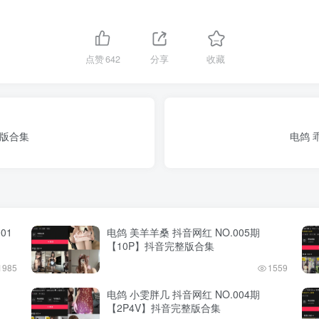
点赞
642
分享
收藏
整版合集
电鸽 
01
电鸽 美羊羊桑 抖音网红 NO.005期
【10P】抖音完整版合集
1985
1559
电鸽 小雯胖几 抖音网红 NO.004期
【2P4V】抖音完整版合集