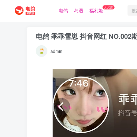
大尺度
电鸽
岛遇
福利姬
电鸽 乖乖雪崽 抖音网红 NO.002
admin