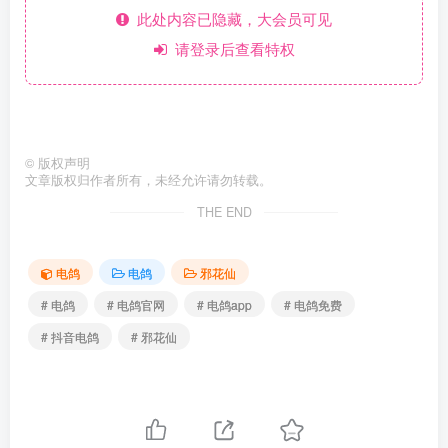
此处内容已隐藏，大会员可见
请登录后查看特权
©
版权声明
文章版权归作者所有，未经允许请勿转载。
THE END
电鸽
电鸽
邪花仙
# 电鸽
# 电鸽官网
# 电鸽app
# 电鸽免费
# 抖音电鸽
# 邪花仙