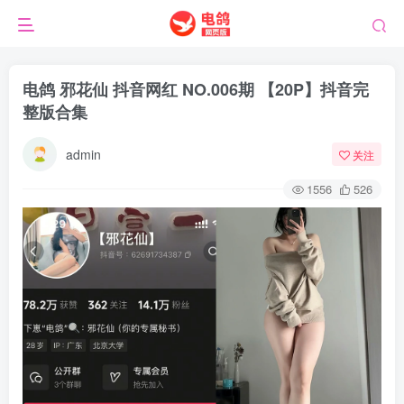
电鸽 邪花仙 抖音网红 NO.006期 【20P】抖音完
整版合集
admin
关注
1556
526