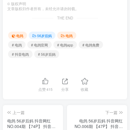
©
版权声明
文章版权归作者所有，未经允许请勿转载。
THE END
电鸽
56岁后妈
电鸽
# 电鸽
# 电鸽官网
# 电鸽app
# 电鸽免费
# 抖音电鸽
# 56岁后妈
点赞
415
分享
收藏
上一篇
下一篇
电鸽 56岁后妈 抖音网红
电鸽 56岁后妈 抖音网红
NO.004期 【74P】 抖音完
NO.006期 【47P】 抖音完