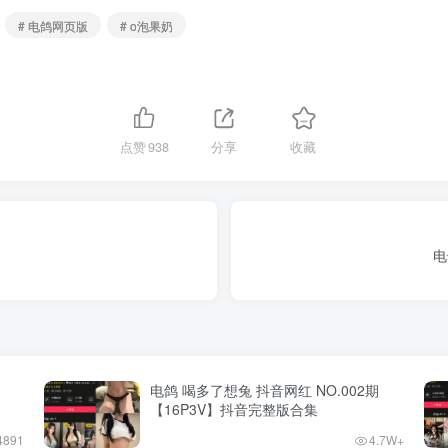
# 电鸽网页版
# o泡果奶
点赞
938
分享
收藏
电
电鸽 喝多了想兔 抖音网红 NO.002期
【16P3V】抖音完整版合集
4891
4.7W+