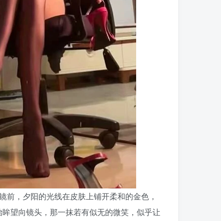
在镜前，夕阳的光线在皮肤上铺开柔和的金色，
抬眸望向镜头，那一抹若有似无的微笑，似乎让