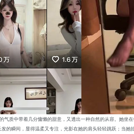
她的气质中带着几分慵懒的甜意，又透出一种自然的从容。她坐
长发的瞬间，显得温柔又专注，光影在她的肩头轻轻跳跃；当她