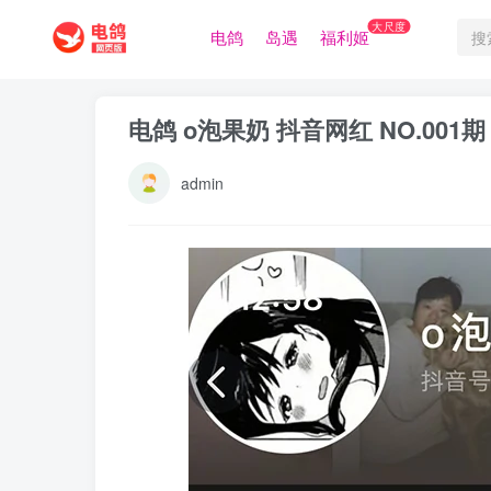
大尺度
电鸽
岛遇
福利姬
电鸽 o泡果奶 抖音网红 NO.001
admin