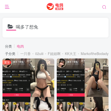
喝多了想兔
分类
电鸽
子分类
一只香
02uiii
F姐姐啊
KK大王
MarkoftheBodady
置顶