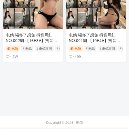
电鸽 喝多了想兔 抖音网红
电鸽 喝多了想兔 抖音网红
NO.002期 【16P3V】抖音完
NO.001期 【10P4V】抖音完
整版合集
整版合集
电鸽
# 电鸽
# 电鸽官网
# 电鸽app
电鸽
# 电鸽
# 电鸽官网
# 电鸽
4.7W+
4499
Copyright © 2025 ·
电鸽