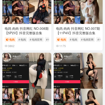
电鸽 肉肉 抖音网红 NO.008期
电鸽 肉肉 抖音网红 NO.007期
【5P2V】抖音完整版合集
【11P4V】抖音完整版合集
电鸽
# 电鸽
# 电鸽官网
# 电鸽app
电鸽
# 电鸽
# 电鸽官网
# 电鸽
3862
1175