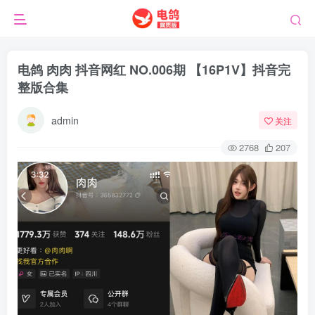
电鸽 肉肉 抖音网红 NO.006期 【16P1V】抖音完
整版合集
admin
关注
2768
207