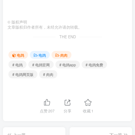
©
版权声明
文章版权归作者所有，未经允许请勿转载。
THE END
电鸽
电鸽
肉肉
# 电鸽
# 电鸽官网
# 电鸽app
# 电鸽免费
# 电鸽网页版
# 肉肉
点赞
207
分享
收藏
1
上一篇
下一篇