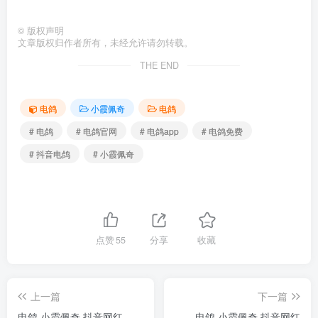
©
版权声明
文章版权归作者所有，未经允许请勿转载。
THE END
电鸽
小霞佩奇
电鸽
# 电鸽
# 电鸽官网
# 电鸽app
# 电鸽免费
# 抖音电鸽
# 小霞佩奇
点赞
55
分享
收藏
上一篇
下一篇
电鸽 小霞佩奇 抖音网红
电鸽 小霞佩奇 抖音网红