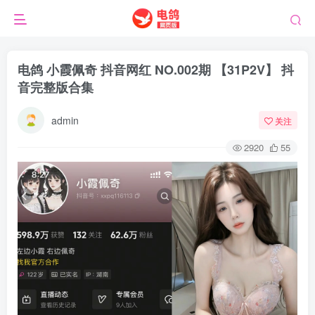
电鸽 小霞佩奇 抖音网红 NO.002期 【31P2V】 抖
音完整版合集
admin
关注
2920
55