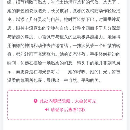
缀，细节精致而温柔，衬托出她清丽柔和的气质。柔光下，
她的肤色如瓷般透亮，长发披肩，微卷的发梢随动作轻轻摇
曳，增添了几分灵动与自然。她时而轻抬下巴，时而垂眸凝
思，眼神中流露出的宁静与自信，让整个画面多了几分深意
与情感的厚度。小霞佩奇与镜头的互动极具感染力。她懂得
用细微的神情和动作去传递情绪，一抹淡笑或一个轻微的转
身，都能让画面充满张力。她的姿态轻盈，手指轻触裙边的
瞬间，仿佛在描绘一场温柔的幻想。镜头中的她并非刻意展
示，而更像是在与光影对话——她的呼吸、她的目光，皆被
温柔的氛围所包裹，展现出一种自然、平和的美。
此处内容已隐藏，大会员可见
请登录后查看特权