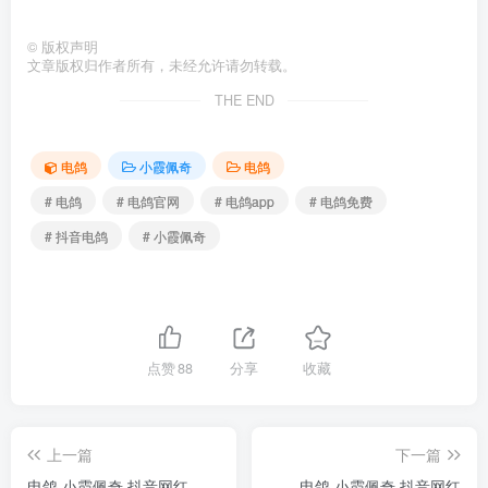
©
版权声明
文章版权归作者所有，未经允许请勿转载。
THE END
电鸽
小霞佩奇
电鸽
# 电鸽
# 电鸽官网
# 电鸽app
# 电鸽免费
# 抖音电鸽
# 小霞佩奇
点赞
88
分享
收藏
上一篇
下一篇
电鸽 小霞佩奇 抖音网红
电鸽 小霞佩奇 抖音网红