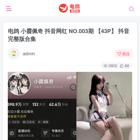
电鸽 小霞佩奇 抖音网红 NO.003期 【43P】 抖音
完整版合集
admin
关注
3802
88