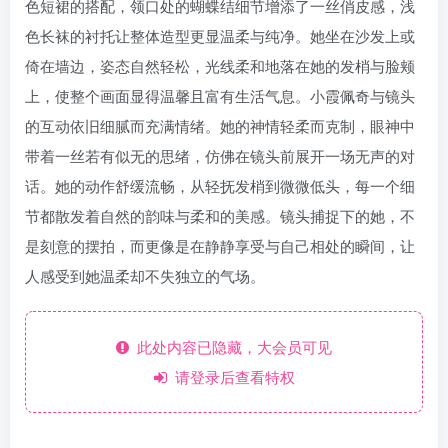
色短裙的搭配，领口处的蝴蝶结细节增添了一丝俏皮感，浅
色长袜的衬托让整体造型更显温柔与纯净。她坐在沙发上或
倚在墙边，姿态自然轻松，光线柔和地落在她的发梢与脸颊
上，使整个画面显得温馨且富有生活气息。小霞佩奇与镜头
的互动依旧细腻而充满情绪。她的神情轻柔而克制，眼神中
带着一丝若有似无的思绪，仿佛在镜头前展开一场无声的对
话。她的动作舒缓流畅，从轻抚发梢到微微低头，每一个细
节都散发着自然的韵味与柔和的美感。镜头捕捉下的她，不
是刻意的摆拍，而更像是在静静享受与自己相处的瞬间，让
人感受到她温柔却不失独立的气场。
此处内容已隐藏，大会员可见
请登录后查看特权