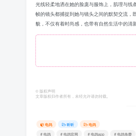
光线轻柔地洒在她的脸庞与服饰上，肌理与线
帧的镜头都捕捉到她与镜头之间的默契交流，
貌，不仅有着时尚感，也带有自然生活中的清
©
版权声明
文章版权归作者所有，未经允许请勿转载。
电鸽
昕昕
电鸽
# 电鸽
# 电鸽官网
# 电鸽app
# 电鸽免费