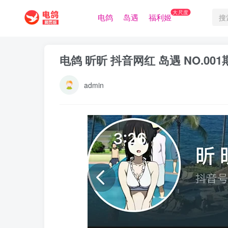
大尺度
电鸽
岛遇
福利姬
电鸽 昕昕 抖音网红 岛遇 NO.00
admin