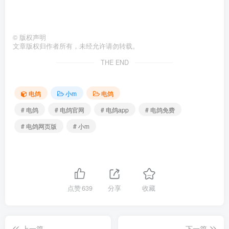
©
版权声明
文章版权归作者所有，未经允许请勿转载。
THE END
电鸽
小m
电鸽
# 电鸽
# 电鸽官网
# 电鸽app
# 电鸽免费
# 电鸽网页版
# 小m
点赞
639
分享
收藏
上一篇
下一篇