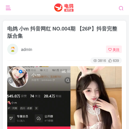
电鸽 小m 抖音网红 NO.004期 【26P】抖音完整
版合集
admin
关注
3816
639