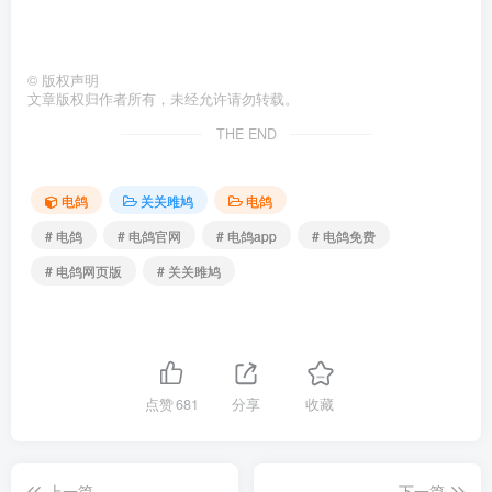
©
版权声明
文章版权归作者所有，未经允许请勿转载。
THE END
电鸽
关关雎鸠
电鸽
# 电鸽
# 电鸽官网
# 电鸽app
# 电鸽免费
# 电鸽网页版
# 关关雎鸠
点赞
681
分享
收藏
上一篇
下一篇