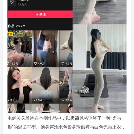
电鸽关关雎鸠在本期作品中，以极简风格诠释了一种“光与
形”的温柔平衡。她身穿浅米色紧身瑜伽裤与白色无袖上衣，