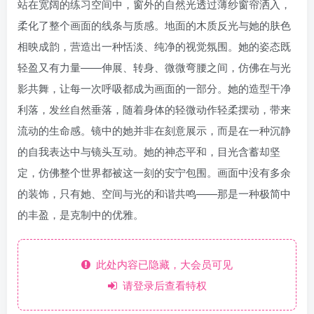
站在宽阔的练习空间中，窗外的自然光透过薄纱窗帘洒入，
柔化了整个画面的线条与质感。地面的木质反光与她的肤色
相映成韵，营造出一种恬淡、纯净的视觉氛围。她的姿态既
轻盈又有力量——伸展、转身、微微弯腰之间，仿佛在与光
影共舞，让每一次呼吸都成为画面的一部分。她的造型干净
利落，发丝自然垂落，随着身体的轻微动作轻柔摆动，带来
流动的生命感。镜中的她并非在刻意展示，而是在一种沉静
的自我表达中与镜头互动。她的神态平和，目光含蓄却坚
定，仿佛整个世界都被这一刻的安宁包围。画面中没有多余
的装饰，只有她、空间与光的和谐共鸣——那是一种极简中
的丰盈，是克制中的优雅。
此处内容已隐藏，大会员可见
请登录后查看特权