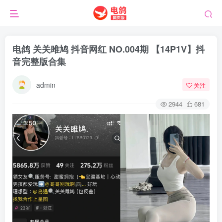
电鸽 关关雎鸠 抖音网红 NO.004期 【14P1V】抖
音完整版合集
admin
关注
2944
681