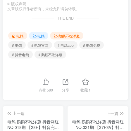
©
版权声明
文章版权归作者所有，未经允许请勿转载。
THE END
电鸽
电鸽
鹅鹅不吃洋葱
# 电鸽
# 电鸽官网
# 电鸽app
# 电鸽免费
# 抖音电鸽
# 鹅鹅不吃洋葱
点赞
580
分享
收藏
1
上一篇
下一篇
电鸽 鹅鹅不吃洋葱 抖音网红
电鸽 鹅鹅不吃洋葱 抖音网红
NO.018期 【28P】抖音完整
NO.021期 【37P8V】抖音