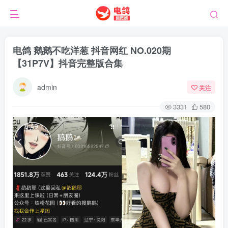
电鸽 鹅鹅不吃洋葱 抖音网红 NO.020期
【31P7V】抖音完整版合集
admin
关注
3331
580