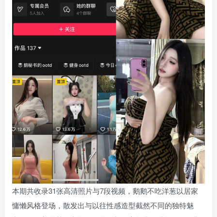
本期共收录31张高清照片与7段视频，鹅鹅不吃洋葱以居家
慵懒风格登场，散发出与以往性感造型截然不同的独特魅