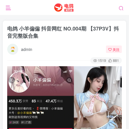
电鸽 小羊偏偏 抖音网红 NO.004期 【37P3V】抖
音完整版合集
admin
关注
1519
881