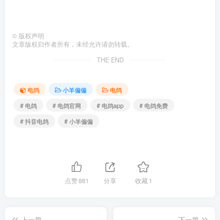
©
版权声明
文章版权归作者所有，未经允许请勿转载。
THE END
电鸽
小羊偏偏
电鸽
# 电鸽
# 电鸽官网
# 电鸽app
# 电鸽免费
# 抖音电鸽
# 小羊偏偏
点赞
881
分享
收藏
1
上一篇
下一篇