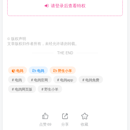
请登录后查看特权
©
版权声明
文章版权归作者所有，未经允许请勿转载。
THE END
电鸽
电鸽
野生小羊
# 电鸽
# 电鸽官网
# 电鸽app
# 电鸽免费
# 电鸽网页版
# 野生小羊
点赞
69
分享
收藏