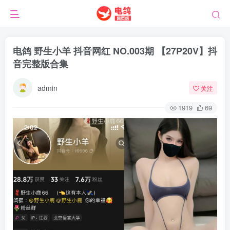
电鸽 野生小羊 抖音网红 NO.003期 【27P20V】抖
音完整版合集
admin
关注
1919
69