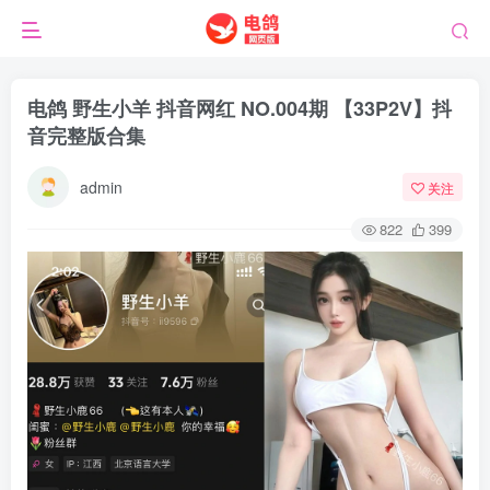
电鸽 野生小羊 抖音网红 NO.004期 【33P2V】抖
音完整版合集
admin
关注
822
399