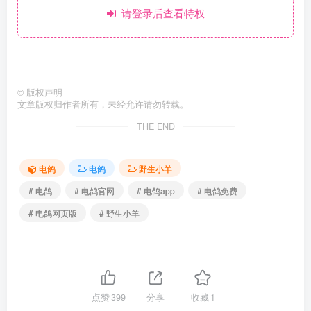
请登录后查看特权
©
版权声明
文章版权归作者所有，未经允许请勿转载。
THE END
电鸽
电鸽
野生小羊
# 电鸽
# 电鸽官网
# 电鸽app
# 电鸽免费
# 电鸽网页版
# 野生小羊
点赞
399
分享
收藏
1