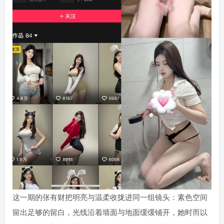
这一期的张有财把明亮与温柔收拢进同一组镜头：素色空间
留出足够的留白，光线沿着墙面与地面缓缓铺开，她时而以