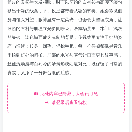
俏皮的发箍与长发相映，时而以简约的白衬衫与高腰下装勾
勒出干净的线条，举手投足都带着从容的节奏。她会微微侧
身与镜头对望，眼神里有一层柔光；也会低头整理衣角，让
细密的布料与肌理在光影间呼吸。居家场景里，木门、浅灰
的瓷砖、淡色墙面成为克制的背景，使视线更专注于她的姿
态与情绪：转身、回望、轻抬手腕，每一个停顿都像是音乐
里恰到好处的间拍。局部的水光与雾气让画面更具故事感，
丝丝流动感与白衬衫的清爽形成细腻对比，既保留了日常的
真实，又添了一分舞台般的质感。
此处内容已隐藏，大会员可见
请登录后查看特权