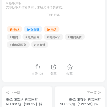
©
版权声明
文章版权归作者所有，未经允许请勿转载。
THE END
电鸽
张有财
电鸽
# 电鸽
# 电鸽官网
# 电鸽app
# 电鸽免费
# 电鸽网页版
# 张有财
点赞
126
分享
收藏
上一篇
下一篇
电鸽 张洛洛 抖音网红
电鸽 张有财 抖音网红
NO.001期 【20P2V】抖音
NO.002期 【12P15V】抖音