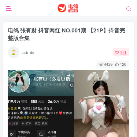
电鸽 张有财 抖音网红 NO.001期 【21P】抖音完
整版合集
admin
关注
4429
126