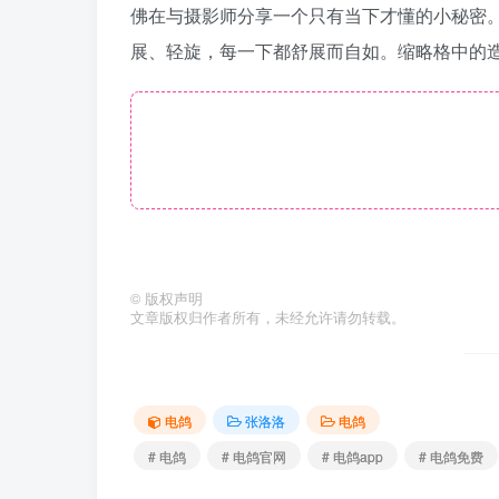
佛在与摄影师分享一个只有当下才懂的小秘密
展、轻旋，每一下都舒展而自如。缩略格中的
©
版权声明
文章版权归作者所有，未经允许请勿转载。
电鸽
张洛洛
电鸽
# 电鸽
# 电鸽官网
# 电鸽app
# 电鸽免费