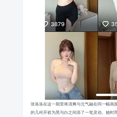
张洛洛在这一期里将清爽与元气融在同一幅画
的几何开衩为黑与白之间添了一笔灵动。她时