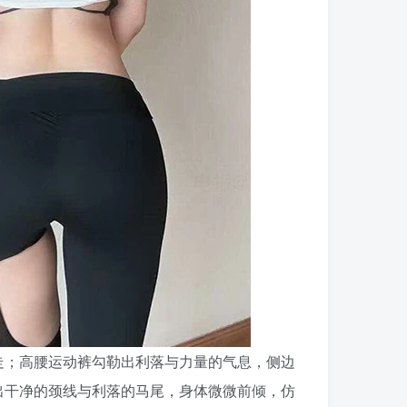
走；高腰运动裤勾勒出利落与力量的气息，侧边
出干净的颈线与利落的马尾，身体微微前倾，仿