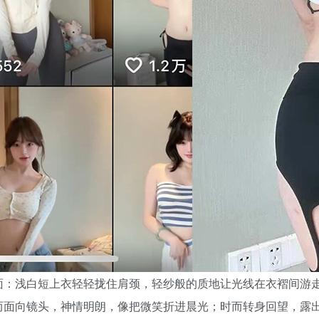
面：浅白短上衣轻轻拢住肩颈，轻纱般的质地让光线在衣褶间游
而面向镜头，神情明朗，像把微笑折进晨光；时而转身回望，露