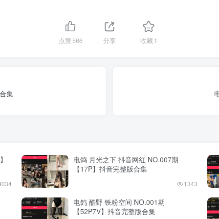
点赞
566
分享
收藏
1
版合集
P】
电鸽 月光之下 抖音网红 NO.007期
【17P】抖音完整版合集
9034
1343
电鸽 酷野 铁粉空间 NO.001期
【52P7V】抖音完整版合集