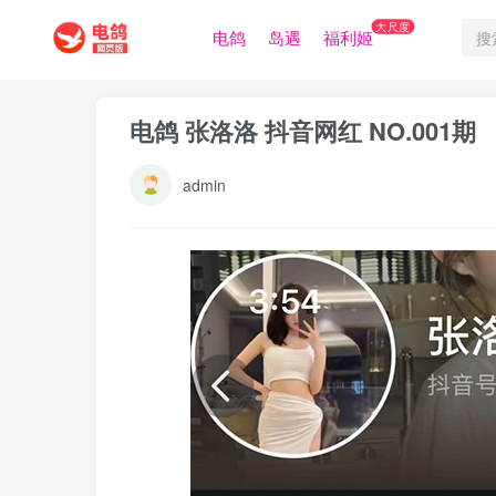
大尺度
电鸽
岛遇
福利姬
电鸽 张洛洛 抖音网红 NO.001期
admin