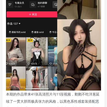
本期的作品带来41张高清照片与11段视频，鹅鹅不吃洋葱延
续了一贯大胆而极具张力的风格，以黑色系性感套装搭配恶