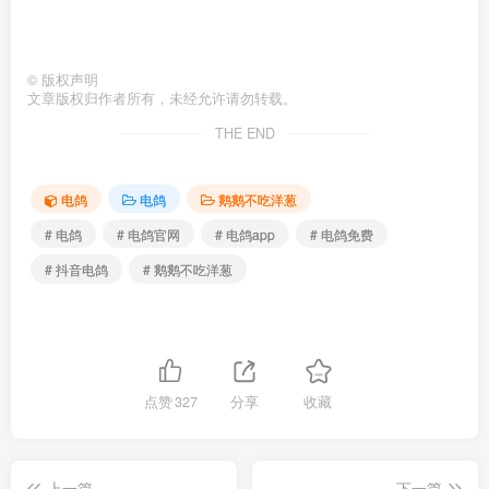
©
版权声明
文章版权归作者所有，未经允许请勿转载。
THE END
电鸽
电鸽
鹅鹅不吃洋葱
# 电鸽
# 电鸽官网
# 电鸽app
# 电鸽免费
# 抖音电鸽
# 鹅鹅不吃洋葱
点赞
327
分享
收藏
上一篇
下一篇