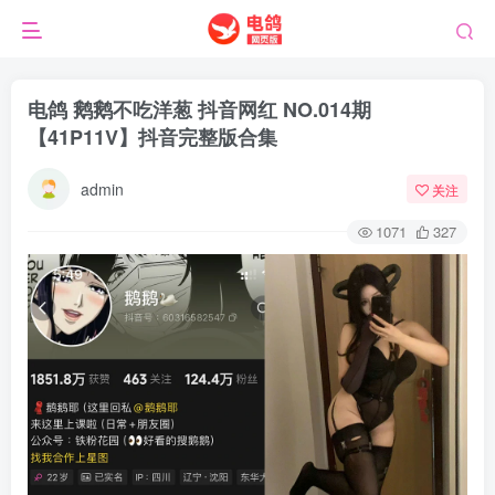
电鸽 鹅鹅不吃洋葱 抖音网红 NO.014期
【41P11V】抖音完整版合集
admin
关注
1071
327