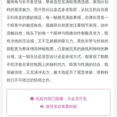
魔犄角与长手套登场，整体造型充满暗黑诱惑感，展现出别
样的视觉魅力。照片部分以姿态多变取胜，从站立的自信展
示到坐姿的微妙挑逗，每一帧都充满故事感，仿佛在营造一
个暗夜中的魅惑角色。视频部分则更加注重细节表现，动作
流畅自然，镜头下的每一个眼神与细微动作都极具张力，既
有冷艳的压迫感，又不乏娇媚的吸引力。黑色吊带与丝袜的
搭配更为整体增添神秘氛围，凸显她完美的曲线和独特的舞
台感。这一期无论是造型设计还是表现方式，都展现了鹅鹅
不吃洋葱在掌控氛围上的独到功力。暗黑与性感的结合，既
突破传统，又充满冲击力，极大地提升了观赏体验，堪称粉
丝们不可错过的惊艳之作。
此处内容已隐藏，大会员可见
请登录后查看特权