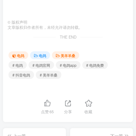
©
版权声明
文章版权归作者所有，未经允许请勿转载。
THE END
电鸽
电鸽
美羊羊桑
# 电鸽
# 电鸽官网
# 电鸽app
# 电鸽免费
# 抖音电鸽
# 美羊羊桑
点赞
65
分享
收藏
上一篇
下一篇