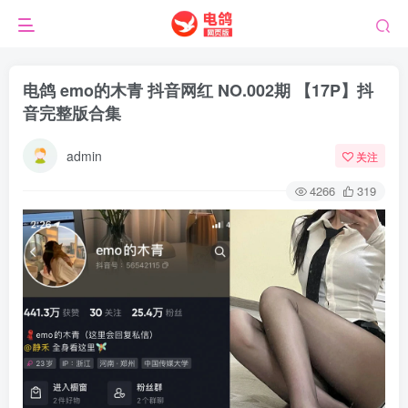
电鸽 emo的木青 抖音网红 NO.002期 【17P】抖
音完整版合集
admin
关注
4266
319