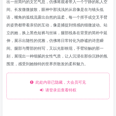
出一丝简约的文艺气息，仿佛将观者带入一个宁静的私人空
间。长发微微披散，眼神中那浅浅的从容像是在与镜头低
语，嘴角的弧线流露出自然的温柔，每一个挥手或交叉手臂
的姿势都带着亲切的互动，像是捕捉到情感的细微波动。站
立的她，换上黑色短裤与丝袜，腿部线条在背景的简朴中延
伸，展示出随性的优雅，仿佛将日常转化为静谧的诗意瞬
间。腿部与臀部的特写，又以光影映现，手臂轻触的那一
刻，展现出一种细腻的女性气质，让人沉浸在那份沉静的氛
围里，感受到她独特的世界所散发的柔和魅力。
此处内容已隐藏，大会员可见
请登录后查看特权