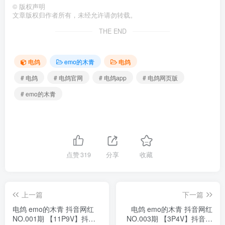
©
版权声明
文章版权归作者所有，未经允许请勿转载。
THE END
电鸽
emo的木青
电鸽
# 电鸽
# 电鸽官网
# 电鸽app
# 电鸽网页版
# emo的木青
点赞
319
分享
收藏
上一篇
下一篇
电鸽 emo的木青 抖音网红
电鸽 emo的木青 抖音网红
NO.001期 【11P9V】抖音
NO.003期 【3P4V】抖音完