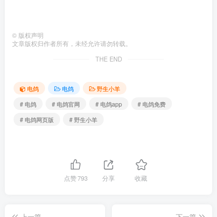
©
版权声明
文章版权归作者所有，未经允许请勿转载。
THE END
电鸽
电鸽
野生小羊
# 电鸽
# 电鸽官网
# 电鸽app
# 电鸽免费
# 电鸽网页版
# 野生小羊
点赞
793
分享
收藏
上一篇
下一篇