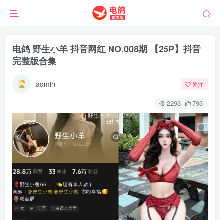
电鸽 野生小羊 抖音网红 NO.008期 【25P】抖音
完整版合集
admin
关注
2293
793