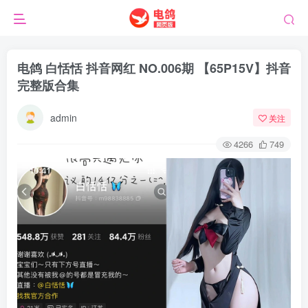
电鸽 白恬恬 抖音网红 NO.006期 【65P15V】抖音
完整版合集
admin
关注
4266
749