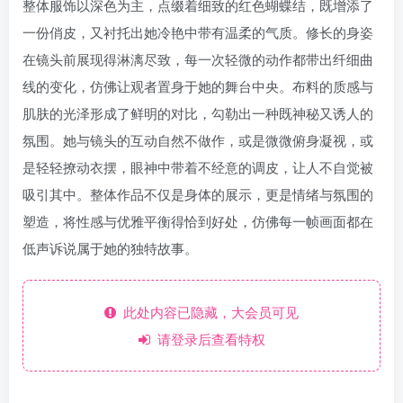
整体服饰以深色为主，点缀着细致的红色蝴蝶结，既增添了
一份俏皮，又衬托出她冷艳中带有温柔的气质。修长的身姿
在镜头前展现得淋漓尽致，每一次轻微的动作都带出纤细曲
线的变化，仿佛让观者置身于她的舞台中央。布料的质感与
肌肤的光泽形成了鲜明的对比，勾勒出一种既神秘又诱人的
氛围。她与镜头的互动自然不做作，或是微微俯身凝视，或
是轻轻撩动衣摆，眼神中带着不经意的调皮，让人不自觉被
吸引其中。整体作品不仅是身体的展示，更是情绪与氛围的
塑造，将性感与优雅平衡得恰到好处，仿佛每一帧画面都在
低声诉说属于她的独特故事。
此处内容已隐藏，大会员可见
请登录后查看特权