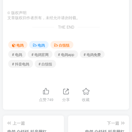
©
版权声明
文章版权归作者所有，未经允许请勿转载。
THE END
电鸽
电鸽
白恬恬
# 电鸽
# 电鸽官网
# 电鸽app
# 电鸽免费
# 抖音电鸽
# 白恬恬
点赞
749
分享
收藏
上一篇
下一篇
电鸽 白恬恬 抖音网红
电鸽 白恬恬 抖音网红