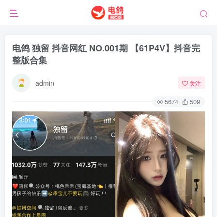
电鸽 独留 抖音网红 NO.001期 【61P4V】抖音完
整版合集
admin
关注
5674
509