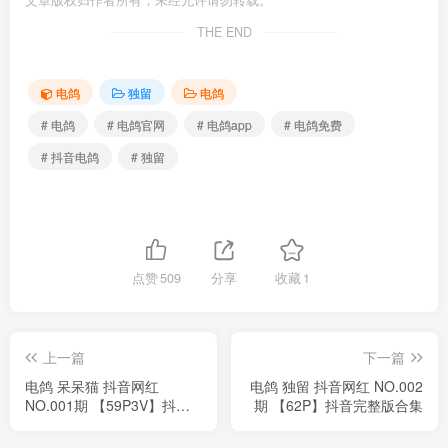
文章版权归作者所有，未经允许请勿转载。
THE END
电鸽
独留
电鸽
# 电鸽
# 电鸽官网
# 电鸽app
# 电鸽免费
# 抖音电鸽
# 独留
点赞
509
分享
收藏
1
上一篇
下一篇
电鸽 呆呆猫 抖音网红
电鸽 独留 抖音网红 NO.002
NO.001期 【59P3V】抖音
期 【62P】抖音完整版合集
完整版合集