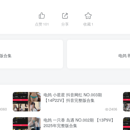
点赞
101
分享
收藏
1
整版合集
电鸽 
电鸽 小星星 抖音网红 NO.003期
【14P22V】抖音完整版合集
3060
2406
电鸽 一只香 岛遇 NO.002期 【13P9V】
2025年完整版合集