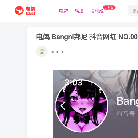
大尺度
电鸽
岛遇
福利姬
电鸽 Bangni邦尼 抖音网红 NO.
admin