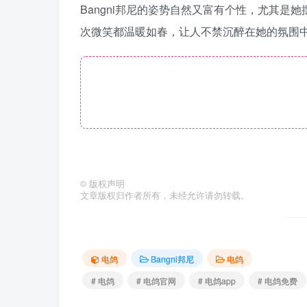
Bangni邦尼的姿势自然又富有个性，尤其
次微笑都温暖如春，让人不禁沉醉在她的氛围
©
版权声明
文章版权归作者所有，未经允许请勿转载。
电鸽
Bangni邦尼
电鸽
# 电鸽
# 电鸽官网
# 电鸽app
# 电鸽免费