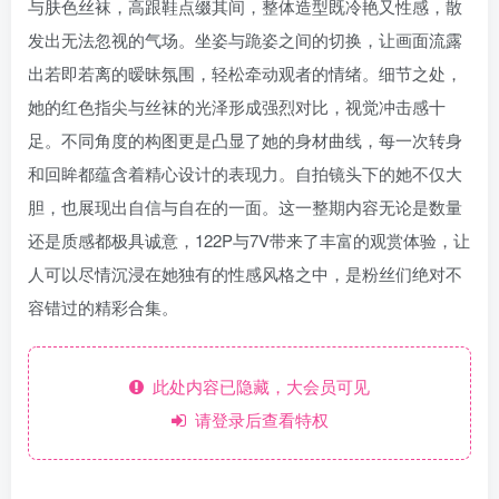
与肤色丝袜，高跟鞋点缀其间，整体造型既冷艳又性感，散
发出无法忽视的气场。坐姿与跪姿之间的切换，让画面流露
出若即若离的暧昧氛围，轻松牵动观者的情绪。细节之处，
她的红色指尖与丝袜的光泽形成强烈对比，视觉冲击感十
足。不同角度的构图更是凸显了她的身材曲线，每一次转身
和回眸都蕴含着精心设计的表现力。自拍镜头下的她不仅大
胆，也展现出自信与自在的一面。这一整期内容无论是数量
还是质感都极具诚意，122P与7V带来了丰富的观赏体验，让
人可以尽情沉浸在她独有的性感风格之中，是粉丝们绝对不
容错过的精彩合集。
此处内容已隐藏，大会员可见
请登录后查看特权