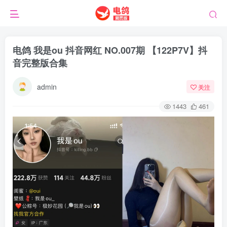
电鸽 我是ou 抖音网红 NO.007期 【122P7V】抖
音完整版合集
admin
关注
1443
461