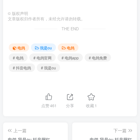
©
版权声明
文章版权归作者所有，未经允许请勿转载。
THE END
电鸽
我是ou
电鸽
# 电鸽
# 电鸽官网
# 电鸽app
# 电鸽免费
# 抖音电鸽
# 我是ou
点赞
461
分享
收藏
1
上一篇
下一篇
电鸽 我是ou 抖音网红
电鸽 我是ou 抖音网红