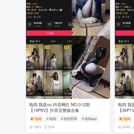
电鸽 我是ou 抖音网红 NO.012期
电鸽 我是
【19P8V】抖音完整版合集
【36P
电鸽
# 电鸽
# 电鸽官网
# 电鸽app
电鸽
1881
554
2446