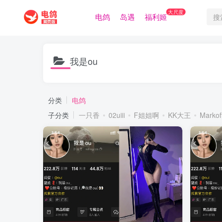
大尺度
电鸽
岛遇
福利姬
我是ou
分类
电鸽
子分类
一只香
02uiii
F姐姐啊
KK大王
Markof