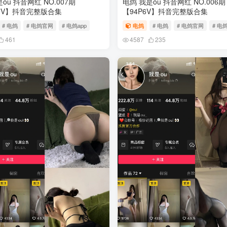
ou 抖音网红 NO.007期
电鸽 我是ou 抖音网红 NO.006期
P7V】抖音完整版合集
【94P6V】抖音完整版合集
# 电鸽
# 电鸽官网
# 电鸽app
电鸽
# 电鸽
# 电鸽官网
# 电鸽
461
4587
235