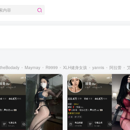
theBodady
Maymay
R9999
XLH健身女孩
yannis
阿拉蕾