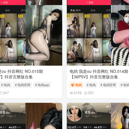
ou 抖音网红 NO.015期
电鸽 我是ou 抖音网红 NO.014期
5V】抖音完整版合集
【36P5V】抖音完整版合集
# 电鸽
# 电鸽官网
# 电鸽app
电鸽
# 电鸽
# 电鸽官网
# 电鸽
347
3159
557