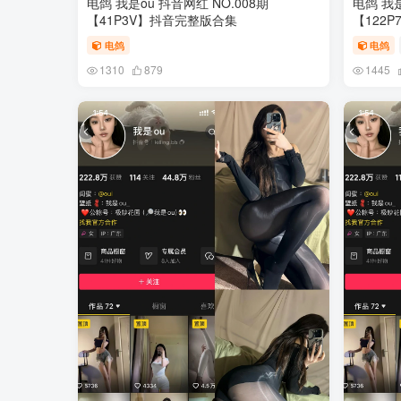
电鸽 我是ou 抖音网红 NO.008期
电鸽 我是
【41P3V】抖音完整版合集
【122
电鸽
电鸽
1310
879
1445