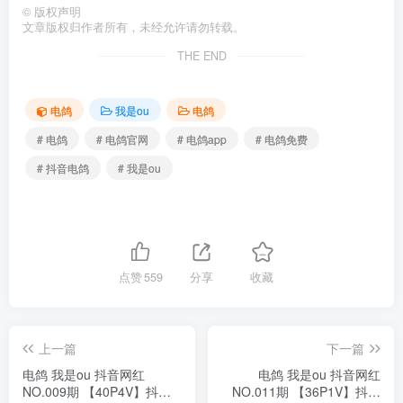
©
版权声明
文章版权归作者所有，未经允许请勿转载。
THE END
电鸽
我是ou
电鸽
# 电鸽
# 电鸽官网
# 电鸽app
# 电鸽免费
# 抖音电鸽
# 我是ou
点赞
559
分享
收藏
上一篇
下一篇
电鸽 我是ou 抖音网红
电鸽 我是ou 抖音网红
NO.009期 【40P4V】抖音
NO.011期 【36P1V】抖音