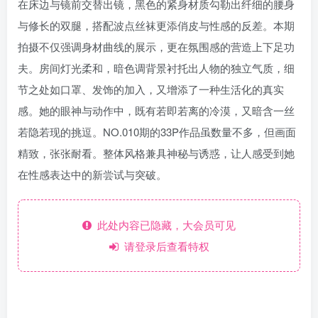
在床边与镜前交替出镜，黑色的紧身材质勾勒出纤细的腰身
与修长的双腿，搭配波点丝袜更添俏皮与性感的反差。本期
拍摄不仅强调身材曲线的展示，更在氛围感的营造上下足功
夫。房间灯光柔和，暗色调背景衬托出人物的独立气质，细
节之处如口罩、发饰的加入，又增添了一种生活化的真实
感。她的眼神与动作中，既有若即若离的冷漠，又暗含一丝
若隐若现的挑逗。NO.010期的33P作品虽数量不多，但画面
精致，张张耐看。整体风格兼具神秘与诱惑，让人感受到她
在性感表达中的新尝试与突破。
此处内容已隐藏，大会员可见
请登录后查看特权