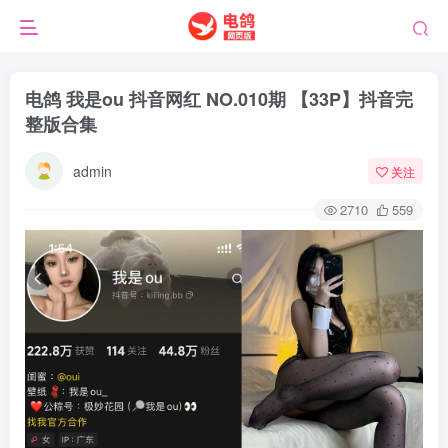
电鸽 我是ou 抖音网红 NO.010期 【33P】抖音完
整版合集
admin
关注
2710
559