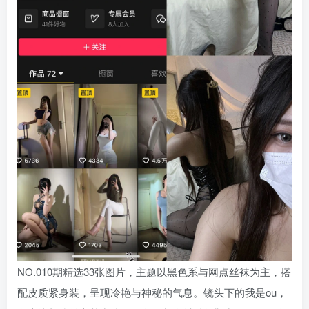
NO.010期精选33张图片，主题以黑色系与网点丝袜为主，搭
配皮质紧身装，呈现冷艳与神秘的气息。镜头下的我是ou，