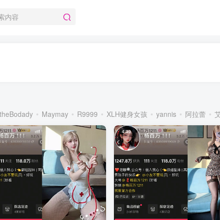
theBodady
Maymay
R9999
XLH健身女孩
yannis
阿拉蕾